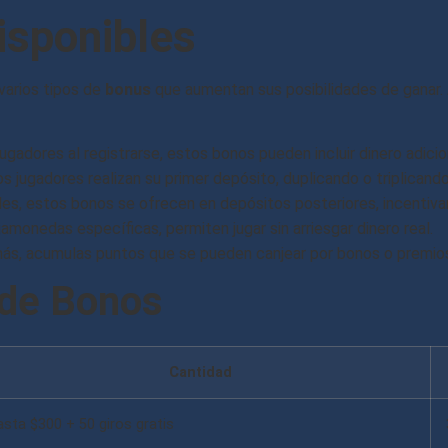
isponibles
varios tipos de
bonus
que aumentan sus posibilidades de ganar. 
gadores al registrarse, estos bonos pueden incluir dinero adicion
jugadores realizan su primer depósito, duplicando o triplicando s
es, estos bonos se ofrecen en depósitos posteriores, incentivan
monedas específicas, permiten jugar sin arriesgar dinero real.
ás, acumulas puntos que se pueden canjear por bonos o premio
 de Bonos
Cantidad
sta $300 + 50 giros gratis