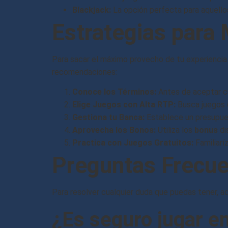
Blackjack:
La opción perfecta para aquello
Estrategias para
Para sacar el máximo provecho de tu experiencia
recomendaciones:
Conoce los Términos:
Antes de aceptar c
Elige Juegos con Alta RTP:
Busca juegos q
Gestiona tu Banca:
Establece un presupuest
Aprovecha los Bonos:
Utiliza los
bonus
di
Practica con Juegos Gratuitos:
Familiarí
Preguntas Frecu
Para resolver cualquier duda que puedas tener, 
¿Es seguro jugar 