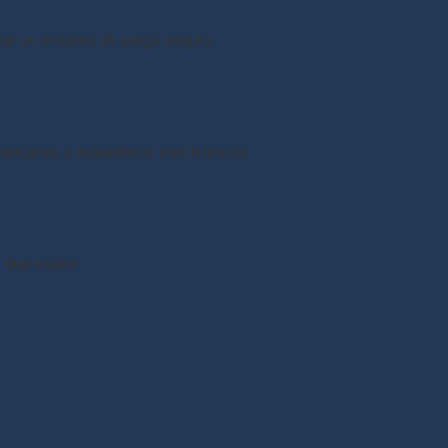
zar un entorno de juego seguro.
 bancarias y monederos electrónicos.
 que expire.