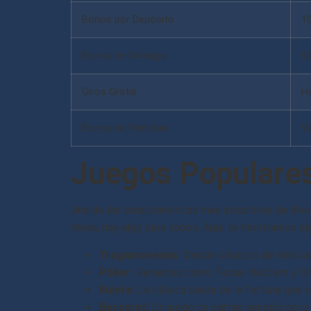
Bonos por Depósito
10
Bonos de Recarga
5
Giros Gratis
Ha
Bonos de Fidelidad
V
Juegos Populare
Una de las características más atractivas de
Bon
mesa, hay algo para todos. Aquí te mostramos al
Tragamonedas:
Desde clásicos de tres ca
Póker:
Variantes como Texas Hold’em y Oma
Ruleta:
La clásica rueda de la fortuna que 
Baccarat:
Un juego de cartas sencillo pero 