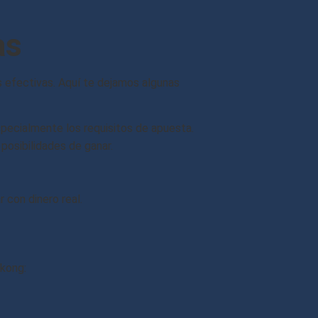
as
 efectivas. Aquí te dejamos algunas
specialmente los requisitos de apuesta.
posibilidades de ganar.
 con dinero real.
skong: