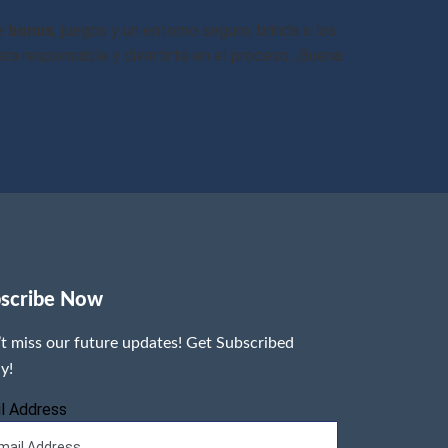
de
bonus
, juegos y un entorno seguro, brinda a los
ra responsable y divertirte en el proceso. ¡Buena
scribe Now
t miss our future updates! Get Subscribed
y!
l Address