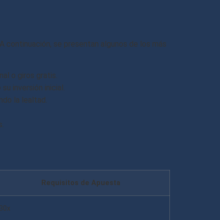
A continuación, se presentan algunos de los más
al o giros gratis.
u inversión inicial.
do la lealtad.
s.
Requisitos de Apuesta
30x