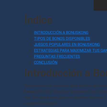
Índice
INTRODUCCIÓN A BONUSKONG
TIPOS DE BONOS DISPONIBLES
JUEGOS POPULARES EN BONUSKONG
ESTRATEGIAS PARA MAXIMIZAR TUS GA
PREGUNTAS FRECUENTES
CONCLUSIÓN
Introducción a B
Bonuskong es un casino en línea que ha capturado 
bonus
atractivo. Desde su lanzamiento, ha estad
eso. Con una amplia gama de opciones de pago y u
experiencia posible.