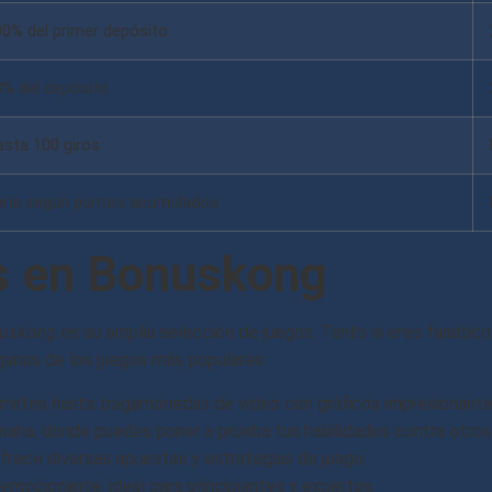
0% del primer depósito
0% del depósito
sta 100 giros
aría según puntos acumulados
s en Bonuskong
uskong
es su amplia selección de juegos. Tanto si eres fanáti
gunos de los juegos más populares:
rretes hasta tragamonedas de video con gráficos impresionantes
ha, donde puedes poner a prueba tus habilidades contra otros 
ofrece diversas apuestas y estrategias de juego.
emocionante, ideal para principiantes y expertos.