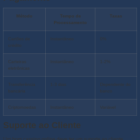
Método
Tempo de
Taxas
Processamento
Cartões de
Instantâneo
0%
crédito
Carteiras
Instantâneo
1-2%
eletrônicas
Transferência
1-3 dias
Dependente do
bancária
banco
Criptomoedas
Instantâneo
Variável
Suporte ao Cliente
Um bom cassino online deve ter um suporte ao cliente