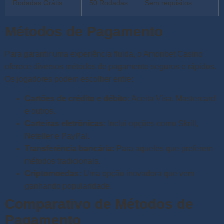
Rodadas Grátis
50 Rodadas
Sem requisitos
Métodos de Pagamento
Para garantir uma experiência fluida, o Amonbet Casino
oferece diversos métodos de pagamento seguros e rápidos.
Os jogadores podem escolher entre:
Cartões de crédito e débito:
Aceita Visa, Mastercard
e outros.
Carteiras eletrônicas:
Inclui opções como Skrill,
Neteller e PayPal.
Transferência bancária:
Para aqueles que preferem
métodos tradicionais.
Criptomoedas:
Uma opção inovadora que vem
ganhando popularidade.
Comparativo de Métodos de
Pagamento