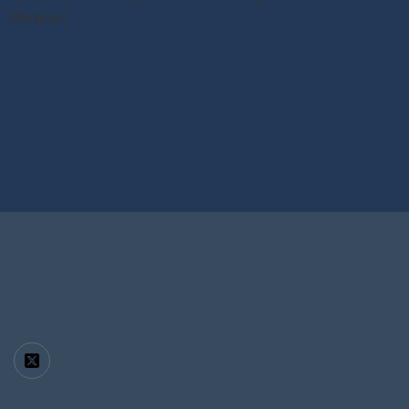
oferecer!