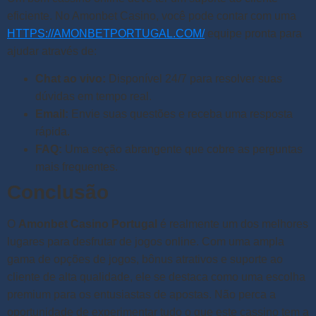
eficiente. No Amonbet Casino, você pode contar com uma
HTTPS://AMONBETPORTUGAL.COM/
equipe pronta para
ajudar através de:
Chat ao vivo:
Disponível 24/7 para resolver suas
dúvidas em tempo real.
Email:
Envie suas questões e receba uma resposta
rápida.
FAQ:
Uma seção abrangente que cobre as perguntas
mais frequentes.
Conclusão
O
Amonbet Casino Portugal
é realmente um dos melhores
lugares para desfrutar de jogos online. Com uma ampla
gama de opções de jogos, bônus atrativos e suporte ao
cliente de alta qualidade, ele se destaca como uma escolha
premium para os entusiastas de apostas. Não perca a
oportunidade de experimentar tudo o que este cassino tem a