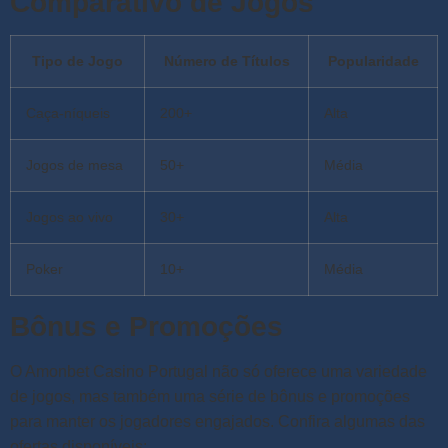
Comparativo de Jogos
Tipo de Jogo
Número de Títulos
Popularidade
Caça-níqueis
200+
Alta
Jogos de mesa
50+
Média
Jogos ao vivo
30+
Alta
Poker
10+
Média
Bônus e Promoções
O Amonbet Casino Portugal não só oferece uma variedade
de jogos, mas também uma série de bônus e promoções
para manter os jogadores engajados. Confira algumas das
ofertas disponíveis: